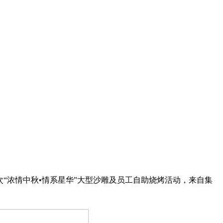
“浓情中秋•情系星华”大型沙雕及员工自助烧烤活动，来自集