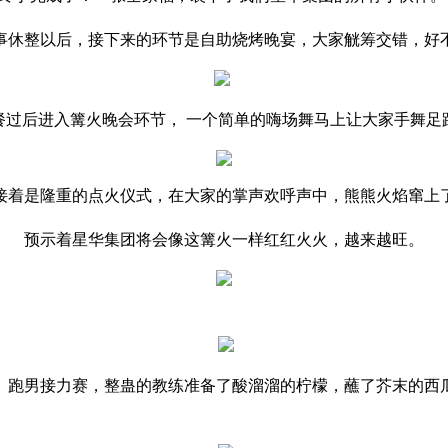
事休整以后，接下来的环节是自助烧烤晚宴，大家觥筹交错，好
餐过后进入篝火晚会环节， 一个简单的嗨场舞马上让大家手舞足
接着是隆重的点火仪式，在大家的掌声欢呼声中，熊熊火焰窜上
预示着星华集团将会像这篝火一样红红火火，越来越旺。
、跑男接力赛，整蛊的教练准备了酸溜溜的柠檬，蘸了芥末的西