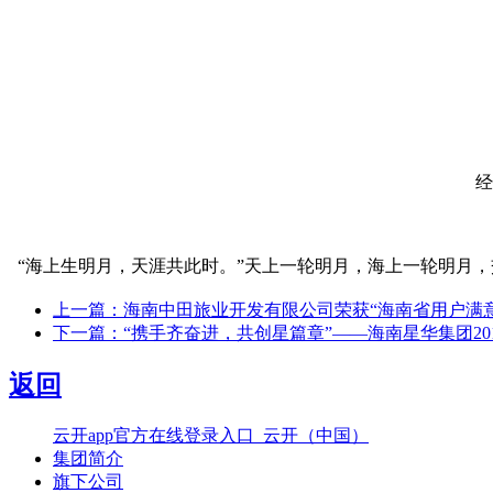
经
“
海上生明月，天涯共此时。
”
天上一轮明月，海上一轮明月，
上一篇：海南中田旅业开发有限公司荣获“海南省用户满
下一篇：“携手齐奋进，共创星篇章”——海南星华集团20
返回
云开app官方在线登录入口_云开（中国）
集团简介
旗下公司