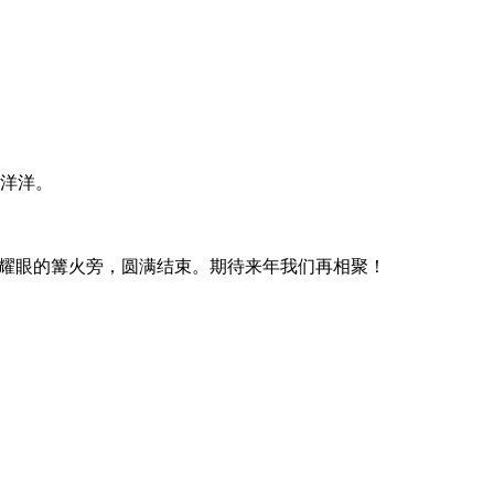
洋洋。
耀眼的篝火旁，圆满结束。期待来年我们再相聚！