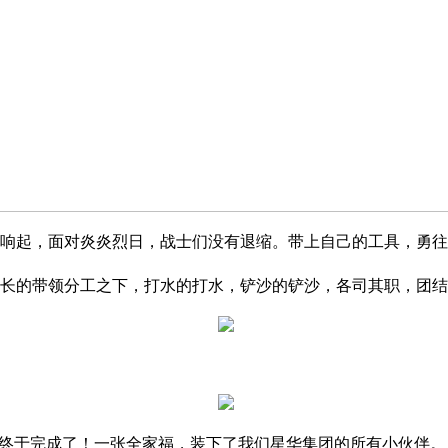
响起，面对炎炎烈日，战士们没有退缩。带上自己的工具，勇往
长的带领分工之下，打水的打水，铲沙的铲沙，各司其职，团结
终于完成了！一张全家福，装下了我们星华集团的所有小伙伴。