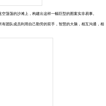
这空荡荡的沙滩上，构建出这样一幅巨型的图案实非易事。
所有团队成员利用自己勤劳的双手，智慧的大脑，相互沟通，相