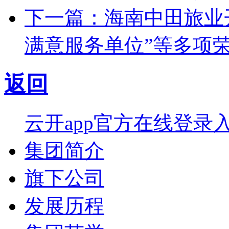
下一篇：海南中田旅业
满意服务单位”等多项
返回
云开app官方在线登录
集团简介
旗下公司
发展历程