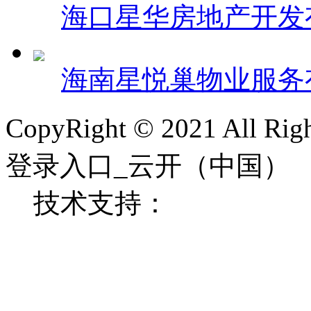
海口星华房地产开发
海南星悦巢物业服务
CopyRight © 2021 All 
登录入口_云开（中国
技术支持：