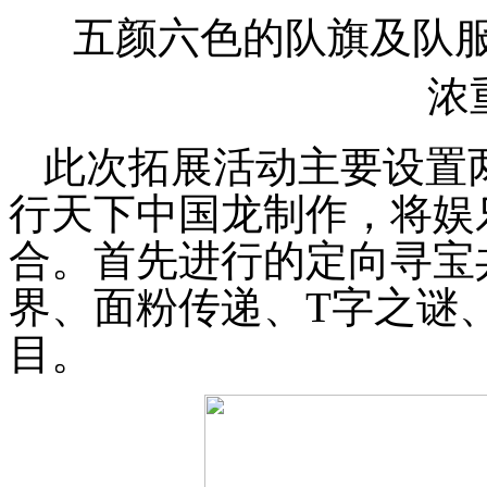
五颜六色的队旗及队服
浓
此次拓展活动主要设置
行天下中国龙制作，将娱
合。首先进行的定向寻宝
界、面粉传递、T字之谜、
目。