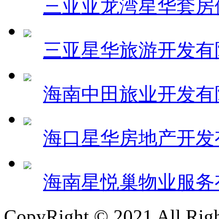
三亚亚龙湾星华套房
三亚星华旅游开发有
海南中田旅业开发有
海口星华房地产开发
海南星悦巢物业服务
CopyRight © 2021 All 