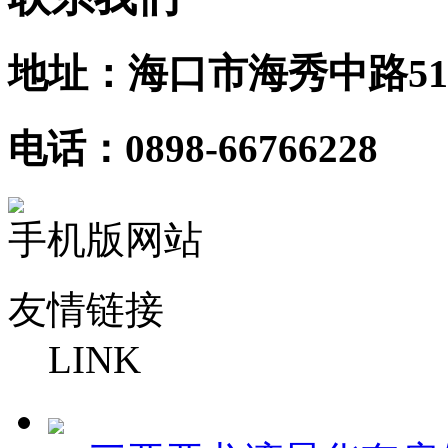
地址：海口市海秀中路51
电话：0898-66766228
手机版网站
友情链接
LINK