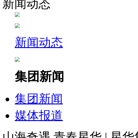
新闻动态
新闻动态
集团新闻
集团新闻
媒体报道
山海奇遇 青春星华 | 星华