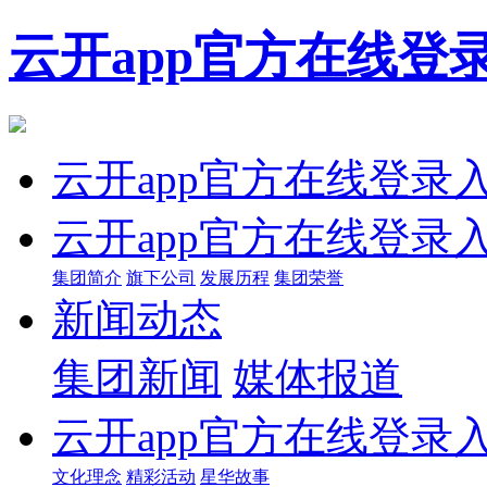
云开app官方在线登
云开app官方在线登录
云开app官方在线登录
集团简介
旗下公司
发展历程
集团荣誉
新闻动态
集团新闻
媒体报道
云开app官方在线登录
文化理念
精彩活动
星华故事